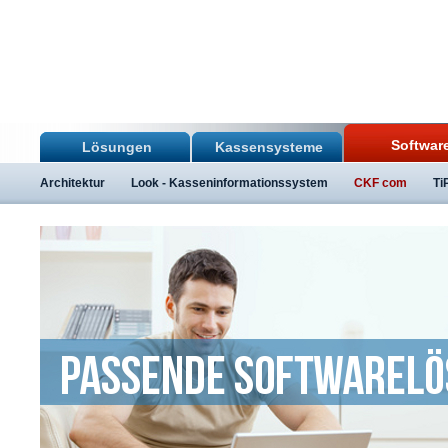
Softwar
Lösungen
Kassensysteme
Architektur
Look - Kasseninformationssystem
CKF com
Ti